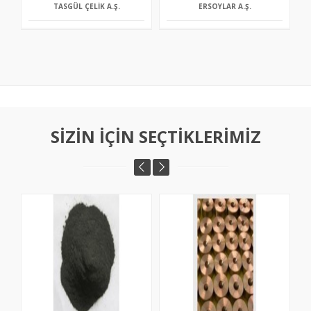
TASGÜL ÇELIK A.Ş.
ERSOYLAR A.Ş.
SIZIN İÇIN SEÇTIKLERIMIZ