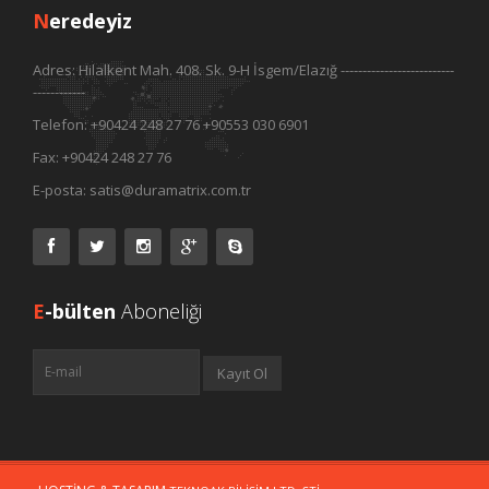
N
eredeyiz
Adres:
Hilalkent Mah. 408. Sk. 9-H İsgem/Elazığ --------------------------
------------
Telefon:
+90424 248 27 76 +90553 030 6901
Fax:
+90424 248 27 76
E-posta:
satis@duramatrix.com.tr
E
-bülten
Aboneliği
Kayıt Ol