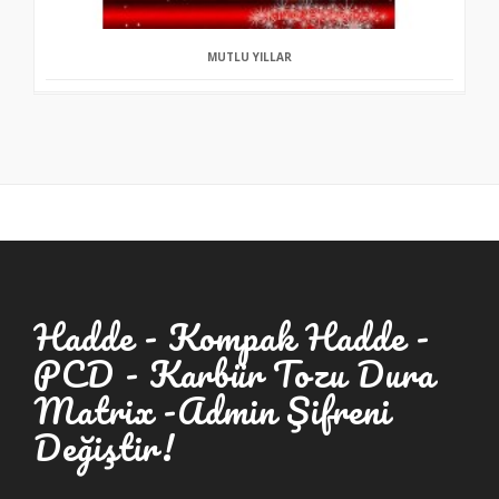
MUTLU YILLAR
Hadde - Kompak Hadde -
PCD - Karbür Tozu Dura
Matrix -Admin Şifreni
Değiştir!